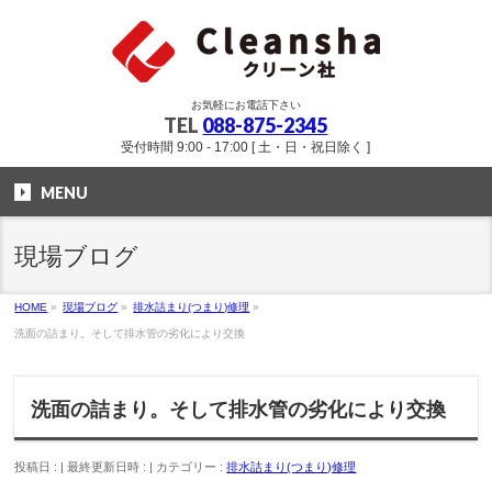
お気軽にお電話下さい
TEL
088-875-2345
受付時間 9:00 - 17:00 [ 土・日・祝日除く ]
MENU
現場ブログ
HOME
»
現場ブログ
»
排水詰まり(つまり)修理
»
洗面の詰まり。そして排水管の劣化により交換
洗面の詰まり。そして排水管の劣化により交換
投稿日 :
最終更新日時 :
カテゴリー :
排水詰まり(つまり)修理