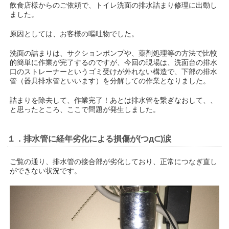
飲食店様からのご依頼で、トイレ洗面の排水詰まり修理に出動し
ました。
原因としては、お客様の嘔吐物でした。
洗面の詰まりは、サクションポンプや、薬剤処理等の方法で比較
的簡単に作業が完了するのですが、今回の現場は、洗面台の排水
口のストレーナーというゴミ受けが外れない構造で、下部の排水
管（器具排水管といいます）を分解しての作業となりました。
詰まりを除去して、作業完了！あとは排水管を繋ぎなおして、、
と思ったところ、ここで問題が発生しました。
１．排水管に経年劣化による損傷が(つд⊂)涙
ご覧の通り、排水管の接合部が劣化しており、正常につなぎ直し
ができない状況です。